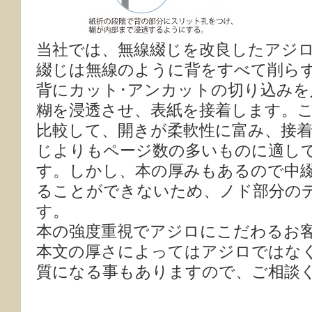
当社では、無線綴じを改良したアジ
綴じは無線のように背をすべて削ら
背にカット･アンカットの切り込み
糊を浸透させ、表紙を接着します。
比較して、開きが柔軟性に富み、接
じよりもページ数の多いものに適し
す。しかし、本の厚みもあるので中
ることができないため、ノド部分の
す。
本の強度重視でアジロにこだわるお
本文の厚さによってはアジロではな
質になる事もありますので、ご相談