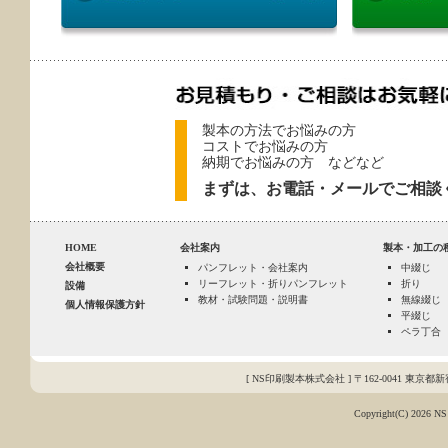
製本の方法でお悩みの方
コストでお悩みの方
納期でお悩みの方 などなど
まずは、お電話・メールでご相談
HOME
会社案内
製本・加工の
会社概要
パンフレット・会社案内
中綴じ
リーフレット・折りパンフレット
折り
設備
教材・試験問題・説明書
無線綴じ
個人情報保護方針
平綴じ
ペラ丁合
[ NS印刷製本株式会社 ] 〒162-0041 東京都新宿区早
Copyright(C)
2026 NS 