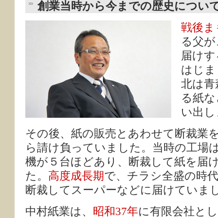
創業当時から今までの歴史につい
戦後ま
る父が
届けす
はじま
北は青
る紙な
い出し
その後、紙の販売とあわせて断裁業
ら請け負っていました。当時の工場
機が５台ほどあり、断裁して紙を届
た。
高度成長期
で、チラシ全盛の時
断裁してスーパーなどに届けていま
中村紙業は、
昭和37年
に有限会社と