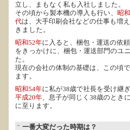
立し、まもなく私も入社しました。
その頃から製本機の導入も行い、
昭和
代
は、大手印刷会社などの仕事も増
きました。
昭和52年
に入ると、梱包・運送の依
をきっかけに、梱包・運送部門のユ
た。
現在の会社の体制の基礎は、この頃
ます。
昭和54年
に私が38歳で社長を受け継
平成20年
、息子が同じく38歳のとき
に至ります。
一番大変だった時期は？